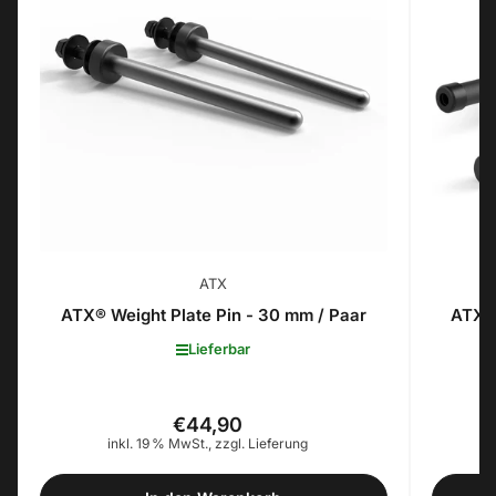
ATX
ATX® Weight Plate Pin - 30 mm / Paar
ATX® 
Lieferbar
€44,90
Normaler
inkl. 19 % MwSt., zzgl. Lieferung
Preis