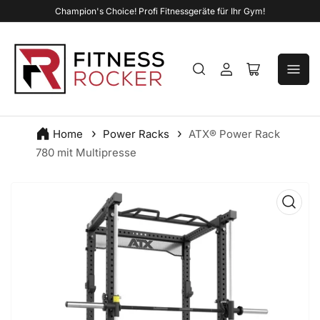
Champion's Choice! Profi Fitnessgeräte für Ihr Gym!
Anmelden
Mini-
Warenkorb
öffnen
Home
Power Racks
ATX® Power Rack
780 mit Multipresse