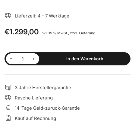
Lieferzeit: 4 - 7 Werktage
€1.299,00
Normaler
inkl. 19 % MwSt., zzgl. Lieferung
Preis
Menge reduzieren für ATX® Power Rack 780 mit Multipresse
Menge erhöhen für ATX® Power Rack 780 mit Multipresse
−
+
In den Warenkorb
Anzahl
3 Jahre Herstellergarantie
Rasche Lieferung
14-Tage Geld-zurück-Garantie
Kauf auf Rechnung