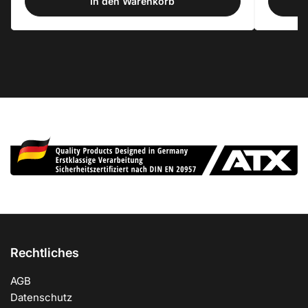
In den Warenkorb
A
Qu
Rechtliches
AGB
Datenschutz